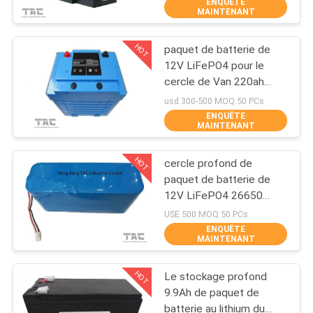
ENQUÊTE
VISITE
MAINTENANT
D'USINE
HOT
paquet de batterie de
140
12V LiFePO4 pour le
CONTRÔLE
cercle de Van 220ah
3.2V batterie
DE
Deep 2000 fois
usd 300-500 MOQ:50 PCs
Lifep04
ENQUÊTE
QUALITÉ
MAINTENANT
HOT
cercle profond de
CONTACTEZ-
paquet de batterie de
NOUS
12V LiFePO4 26650
51
9.9AH pour la puissance
USE 500 MOQ:50 PCs
de secours ESS portatif
ENQUÊTE
NOUVELLES
MAINTENANT
Batterie Li-Mn
HOT
Le stockage profond
CAS
9.9Ah de paquet de
batterie au lithium du