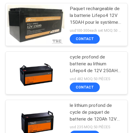
Paquet rechargeable de
17
la batterie Lifepo4 12V
système de
150AH pour le système
de stockage de l'énergie
usd100-300each set MOQ:50 PCs
stockage de
CONTACT
l'énergie de batterie
cycle profond de
batterie au lithium
Lifepo4 de 12V 250AH
36
construit dans 200A
usd 482 MOQ:50 PIÈCES
Système de
BMS
CONTACT
stockage de
le lithium profond de
l'énergie d'Ess
cycle de paquet de
batterie de 120Ah 12V
LiFePO4 a intégré BMS
usd 235 MOQ:50 PIÈCES
se protègent