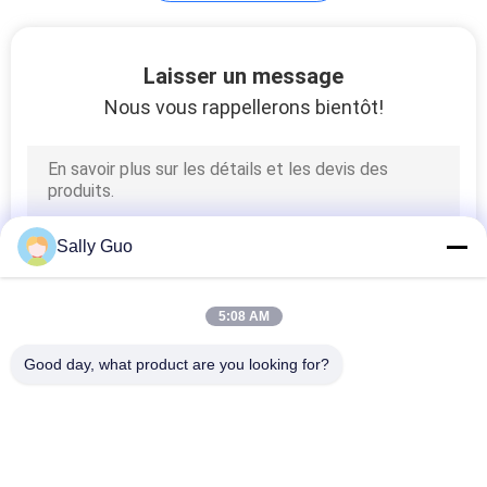
Chargeur de batterie
Laisser un message
portable
Nous vous rappellerons bientôt!
16
Sally Guo
Outil électrique
rechargeables
5:08 AM
Batteries
Good day, what product are you looking for?
Catégories populaires
Tous
36
Système Portatif 
Au Lithium-Ion 