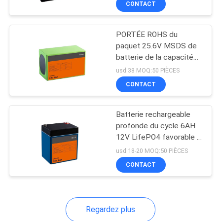
CONTACT
51
Pack de batteries de
PORTÉE ROHS du
vélo électrique
paquet 25.6V MSDS de
batterie de la capacité
élevée LifePO4 de 24V
usd 38 MOQ:50 PIÈCES
6Ah
CONTACT
20
Batterie rechargeable
profonde du cycle 6AH
batterie de fer de
12V LifePO4 favorable à
l'environnement
lithium
usd 18-20 MOQ:50 PIÈCES
CONTACT
Regardez plus
21