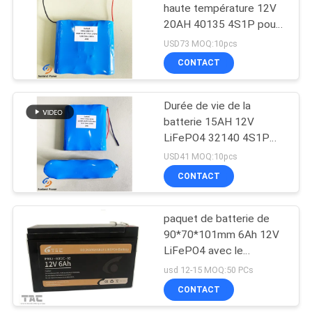
haute température 12V
20AH 40135 4S1P pour
122
les zones dangereuses
USD73 MOQ:10pcs
pack batterie de
CONTACT
12V Lifep04
Durée de vie de la
batterie 15AH 12V
LiFePO4 32140 4S1P
pour produit résistant
USD41 MOQ:10pcs
aux explosions
CONTACT
19
système à énergie
paquet de batterie de
90*70*101mm 6Ah 12V
solaire de stockage
LiFePO4 avec le
système de BMS
usd 12-15 MOQ:50 PCs
CONTACT