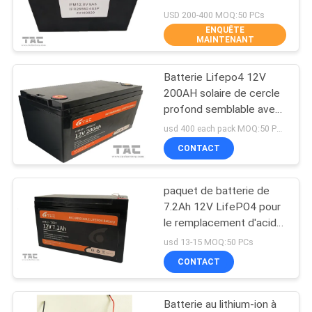
DEMANDEZ
cycle 12V remplacent la
USD 200-400 MOQ:50 PCs
batterie de GEL
ENQUÊTE
UNE
MAINTENANT
63
CITATION
batteries au lithium
Batterie Lifepo4 12V
200AH solaire de cercle
ionique de polymère
PLAN
profond semblable avec
VRLA
DU
usd 400 each pack MOQ:50 PCs
CONTACT
SITE
paquet de batterie de
PRIVACY
70
7.2Ah 12V LifePO4 pour
POLICY
le remplacement d'acide
Batterie de LiSOCl2
de plomb léger de
usd 13-15 MOQ:50 PCs
secours et solaire
CONTACT
Batterie au lithium-ion à