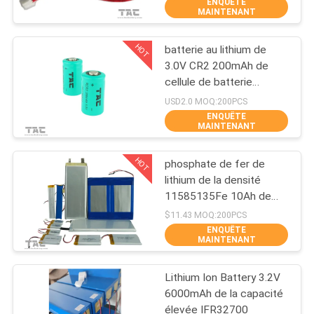
ENQUÊTE
VISITE
MAINTENANT
D'USINE
HOT
batterie au lithium de
140
3.0V CR2 200mAh de
CONTRÔLE
cellule de batterie
3.2V batterie
DE
LiFePO4 pour le stylo
USD2.0 MOQ:200PCS
Lifep04
méridien
ENQUÊTE
QUALITÉ
MAINTENANT
HOT
phosphate de fer de
CONTACTEZ-
lithium de la densité
NOUS
11585135Fe 10Ah de
51
haute énergie de batterie
$11.43 MOQ:200PCS
de 3.2V LifeP04
ENQUÊTE
NOUVELLES
MAINTENANT
Batterie Li-Mn
Lithium Ion Battery 3.2V
CAS
6000mAh de la capacité
élevée IFR32700