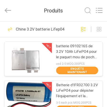
Guang
Zhou
Sunland
Produits
New
Energy
Technology
Co.,
Ltd..
MAISON
122
All
Chine 3.2V batterie Lifep04
Rights
Reserved.
Système portatif de
PRODUITS
stockage de
HOT
batterie 09102165 de
3.2V 10Ah LiFePO4 pour
l'énergie
VIDÉOS
le paquet mou de poche
de batterie de station de
usd 2-5 MOQ:200PCS
charge
ENQUÊTE
AU
MAINTENANT
146
SUJET
Au Lithium-Ion
HOT
Batterie d'IFR32700 3.2V
DE
LiFePO4 pour dépister
NOUS
Batterie cylindrique
l'équipement et la
barrière électrique solaire
3-5 each pcs MOQ:200PCS