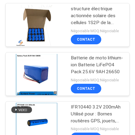
structure électrique
17
actionnée solaire des
système de
cellules 1S2P de la
batterie 12AH 3.2V
Négociable MOQ:Négociable
stockage de
32700 d'ion d'Energise
CONTACT
Lithium de barrière de
l'énergie de batterie
pâturage
Batterie de moto lithium-
ion Batterie LiFePO4
Pack 25.6V 9AH 26650
36
Négociable MOQ:Négociable
Système de
CONTACT
stockage de
IFR10440 3.2V 200mAh
l'énergie d'Ess
Utilisé pour : Bornes
routières GPS, jouets,
lampes minières,
Négociable MOQ:Négociable
lampadaires solaires,