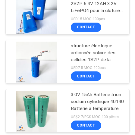
2S2P 6.4V 12AH 3.2V
LiFePO4 pour la clôture
122
électrique
USD15 MOQ:100pcs
pack batterie de
CONTACT
12V Lifep04
structure électrique
actionnée solaire des
cellules 1S2P de la
batterie 12AH 3.2V
USD7.5 MOQ:200pcs
32700 d'ion d'Energise
CONTACT
19
Lithium de barrière de
pâturage
système à énergie
3.0V 15Ah Batterie à ion
sodium cylindrique 40140
solaire de stockage
Batterie à température
3C pour système
US$2.7/PCS MOQ:100 pièces
d'énergie solaire
CONTACT