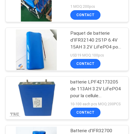
DEMANDEZ
1 MOQ:200pcs
UNE
CONTACT
63
CITATION
batteries au lithium
Paquet de batterie
d'IFR32140 2S1P 6.4V
ionique de polymère
PLAN
15AH 3.2V LiFePO4 pour
solaire de clôture
DU
USD19 MOQ:100pcs
électrique actionné
CONTACT
SITE
batterie LPF42173205
PRIVACY
70
de 113AH 3.2V LiFePO4
POLICY
pour la cellule
Batterie de LiSOCl2
prismatique d'EV et
10-100 each pcs MOQ:200PCS
d'ESS
CONTACT
Batterie d'IFR32700