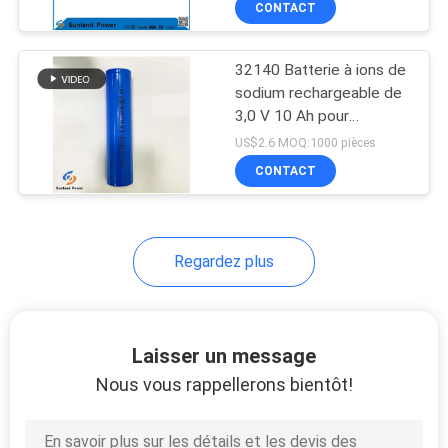
CONTACT
51
dispositifs de
communication sans fil,
Pack de batteries de
outils électriques,
32140 Batterie à ions de
vélo électrique
équipements
sodium rechargeable de
audiovisuels, compteurs
3,0 V 10 Ah pour
intelligents, systèmes de
système de stockage
US$2.6 MOQ:1000 pièces
sécurité, éclairage de
d'énergie
CONTACT
secours
20
Regardez plus
batterie de fer de
lithium
Laisser un message
Nous vous rappellerons bientôt!
21