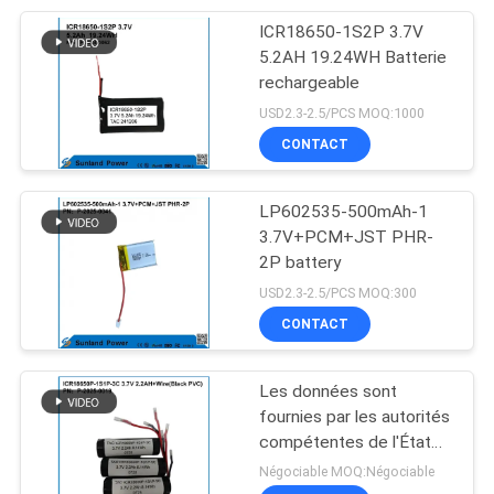
d'alimentation de
secours de
ICR18650-1S2P 3.7V
17
télécommunications, les
5.2AH 19.24WH Batterie
système de
instruments portables et
rechargeable
les AGV compacts.
USD2.3-2.5/PCS MOQ:1000
stockage de
CONTACT
l'énergie de batterie
LP602535-500mAh-1
3.7V+PCM+JST PHR-
2P battery
36
USD2.3-2.5/PCS MOQ:300
Système de
CONTACT
stockage de
Les données sont
l'énergie d'Ess
fournies par les autorités
compétentes de l'État
membre dans lequel elles
Négociable MOQ:Négociable
sont situées.