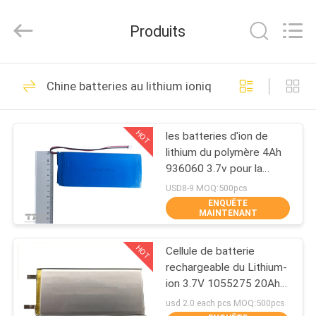
Guang
Zhou
Sunland
Produits
New
Energy
Technology
Co.,
Ltd..
MAISON
122
All
Chine batteries au lithium ionique de polymère
Rights
Reserved.
Système portatif de
PRODUITS
stockage de
HOT
les batteries d'ion de
lithium du polymère 4Ah
l'énergie
VIDÉOS
936060 3.7v pour la
grande puissance de
USD8-9 MOQ:500pcs
capacité encaissent
ENQUÊTE
AU
MAINTENANT
146
SUJET
Au Lithium-Ion
HOT
Cellule de batterie
DE
rechargeable du Lithium-
NOUS
Batterie cylindrique
ion 3.7V 1055275 20Ah
pour la banque de
usd 2.0 each pcs MOQ:500pcs