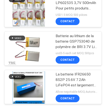
LP602535 3,7V 500mAh
Pour petits produits
122
ménagers
USD1.5 MOQ:500 pièces
pack batterie de
CONTACT
12V Lifep04
Batterie au lithium de la
batterie GSP753040 de
polymère de BRI 3.7V Li
850mAH pour le système
usd3-5 each set MOQ:500pcs
de sûreté monté sur
CONTACT
19
véhicule
système à énergie
La batterie IFR26650
8S2P 25.6V 7.2Ah
solaire de stockage
LiFePO4 est largement
utilisée dans les
Allow negotiable MOQ:Autoriser négociable
systèmes de suivi solaire,
CONTACT
les sources