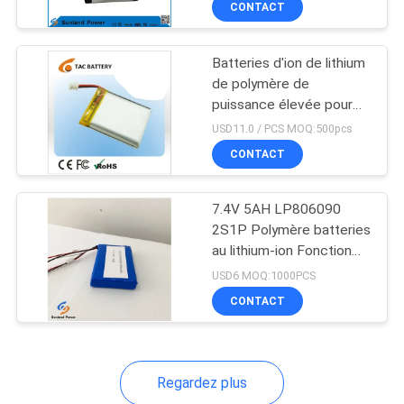
CONTACT
51
Pack de batteries de
Batteries d'ion de lithium
vélo électrique
de polymère de
puissance élevée pour
RC/E-BIKE 3.7V 20Ah
USD11.0 / PCS MOQ:500pcs
2C-3C
CONTACT
20
7.4V 5AH LP806090
2S1P Polymère batteries
batterie de fer de
au lithium-ion Fonction
I2C avec jauge de
lithium
USD6 MOQ:1000PCS
carburant
CONTACT
Regardez plus
21