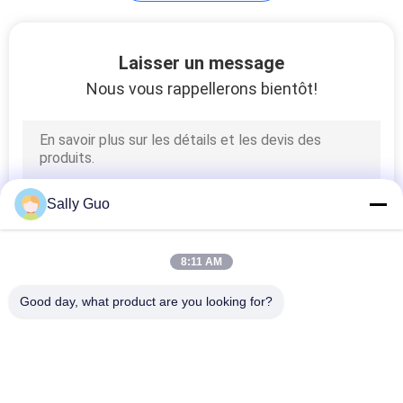
Chargeur de batterie
Laisser un message
portable
Nous vous rappellerons bientôt!
16
Sally Guo
Outil électrique
rechargeables
8:11 AM
Batteries
Good day, what product are you looking for?
Catégories populaires
Tous
36
Système Portatif 
Au Lithium-Ion 