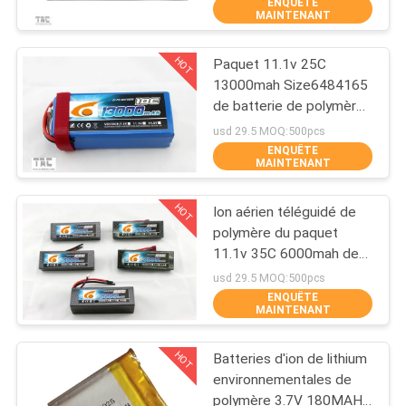
puissance
ENQUÊTE
VISITE
MAINTENANT
D'USINE
HOT
Paquet 11.1v 25C
140
13000mah Size6484165
CONTRÔLE
de batterie de polymère
3.2V batterie
DE
de lithium d'hélicoptère
usd 29.5 MOQ:500pcs
Lifep04
d'UAV RC
ENQUÊTE
QUALITÉ
MAINTENANT
HOT
Ion aérien téléguidé de
CONTACTEZ-
polymère du paquet
NOUS
11.1v 35C 6000mah de
51
batterie de véhicule
usd 29.5 MOQ:500pcs
ENQUÊTE
NOUVELLES
MAINTENANT
Batterie Li-Mn
HOT
Batteries d'ion de lithium
CAS
environnementales de
polymère 3.7V 180MAH