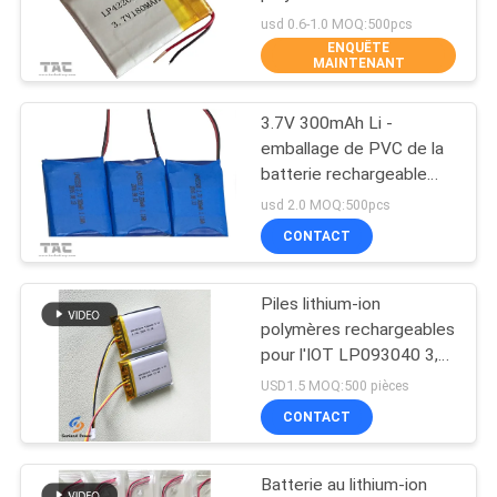
DEMANDEZ
GSP422025
usd 0.6-1.0 MOQ:500pcs
ENQUÊTE
UNE
MAINTENANT
63
CITATION
batteries au lithium
3.7V 300mAh Li -
emballage de PVC de la
ionique de polymère
PLAN
batterie rechargeable
452530 de polymère
DU
usd 2.0 MOQ:500pcs
pour IOT
CONTACT
SITE
Piles lithium-ion
PRIVACY
70
polymères rechargeables
POLICY
pour l'IOT LP093040 3,7
Batterie de LiSOCl2
V 1000 mAh
USD1.5 MOQ:500 pièces
CONTACT
Batterie au lithium-ion