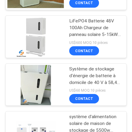
5KWH
VISITE
CONTACT
D'USINE
LiFePO4 Batterie 48V
140
100Ah Chargeur de
CONTRÔLE
panneau solaire 5-15kWh
3.2V batterie
DE
Système de stockage
US$600 MOQ:10 pièces
Lifep04
d'énergie pour la maison
QUALITÉ
CONTACT
Système de stockage
CONTACTEZ-
d'énergie de batterie à
NOUS
domicile de 40 V à 58,4 V
51
à tension avec type de
US$60 MOQ:10 pièces
cellule chimique LiFePO4
NOUVELLES
CONTACT
Batterie Li-Mn
système d'alimentation
CAS
solaire de maison de
stockage de 5500w