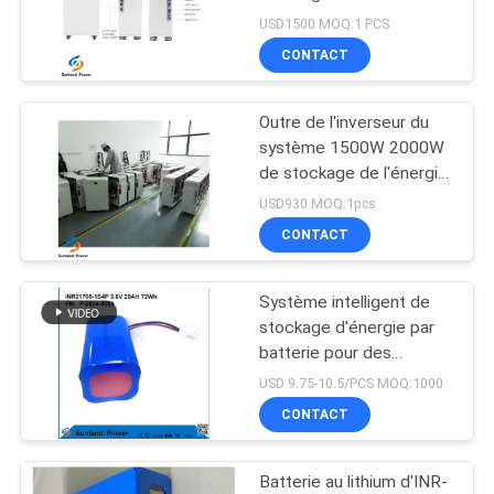
DEMANDEZ
110V outre de kit de
USD1500 MOQ:1 PCS
puissance de picovolte
UNE
CONTACT
de centrale solaire de la
63
CITATION
grille 5.5kwh
batteries au lithium
Outre de l'inverseur du
système 1500W 2000W
ionique de polymère
PLAN
de stockage de l'énergie
de la grille 5.5KWH ESS
DU
USD930 MOQ:1pcs
pour la maison
CONTACT
SITE
Système intelligent de
PRIVACY
70
stockage d'énergie par
POLICY
batterie pour des
Batterie de LiSOCl2
solutions optimales de
USD 9.75-10.5/PCS MOQ:1000
gestion de l'énergie
CONTACT
Batterie au lithium d'INR-