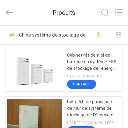
Guang
Zhou
Sunland
Produits
New
Energy
Technology
Co.,
Ltd..
MAISON
122
All
Chine système de stockage de l'énergie de batteri
Rights
Reserved.
Système portatif de
PRODUITS
stockage de
Cabinet résidentiel de
batterie du système ESS
l'énergie
VIDÉOS
de stockage de l'énergie
de batterie
$2100-3500 MOQ:1EA
AU
CONTACT
146
SUJET
Au Lithium-Ion
boîte 5,0 de puissance
DE
de mur de système de
NOUS
Batterie cylindrique
stockage de l'énergie de
batterie de 48V 100AH
US$5,000-10,000 MOQ:5 PCS