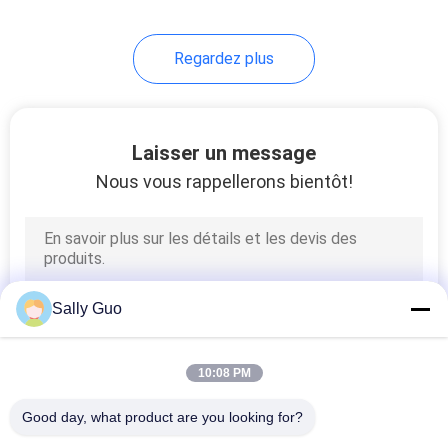
17
Regardez plus
système de
stockage de
l'énergie de batterie
Laisser un message
Nous vous rappellerons bientôt!
36
Système de
Sally Guo
stockage de
l'énergie d'Ess
10:08 PM
Good day, what product are you looking for?