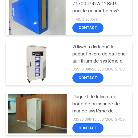
21700-P42A 12S5P
pour le courant dérivé
122
continu de scooter
1 MOQ:200pcs
électrique 10A
pack batterie de
CONTACT
12V Lifep04
20kwh a distribué le
paquet micro de batterie
au lithium de système de
stockage de l'énergie de
US$10,000-20,000 MOQ:5 PCS
grille
CONTACT
19
système à énergie
Paquet de lithium de
boîte de puissance de
solaire de stockage
mur de système de
stockage de l'énergie de
US$20,000-15,000 MOQ:5 PCS
la batterie 10KWH
CONTACT