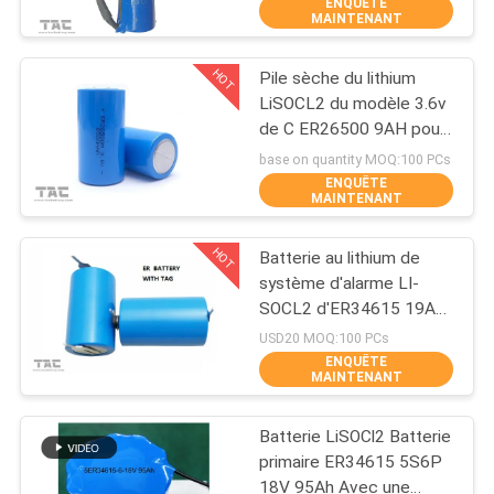
ENQUÊTE
VISITE
MAINTENANT
D'USINE
HOT
Pile sèche du lithium
140
LiSOCL2 du modèle 3.6v
CONTRÔLE
de C ER26500 9AH pour
3.2V batterie
DE
l'ampèremètre de mètre
base on quantity MOQ:100 PCs
Lifep04
d'eau
ENQUÊTE
QUALITÉ
MAINTENANT
HOT
Batterie au lithium de
CONTACTEZ-
système d'alarme LI-
NOUS
SOCL2 d'ER34615 19Ah
51
3.6v
USD20 MOQ:100 PCs
ENQUÊTE
NOUVELLES
MAINTENANT
Batterie Li-Mn
Batterie LiSOCl2 Batterie
CAS
primaire ER34615 5S6P
18V 95Ah Avec une