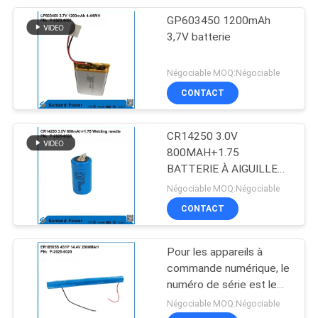
GP603450 1200mAh
17
3,7V batterie
système de
Négociable MOQ:Négociable
stockage de
CONTACT
l'énergie de batterie
CR14250 3.0V
800MAH+1.75
BATTERIE À AIGUILLE
36
DE SOUDURE
Négociable MOQ:Négociable
Système de
CONTACT
stockage de
Pour les appareils à
l'énergie d'Ess
commande numérique, le
numéro de série est le
numéro de série de
Négociable MOQ:Négociable
l'appareil.