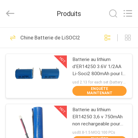
Guang
Zhou
Sunland
Produits
New
Energy
Technology
Co.,
Ltd..
MAISON
122
All
Chine Batterie de LiSOCl2
Rights
Reserved.
Système portatif de
PRODUITS
stockage de
HOT
Batterie au lithium
d'ER14250 3.6V 1/2AA
l'énergie
VIDÉOS
Li-Soci2 800mAh pour la
batterie à hautes
usd 2.13 for each set (battery with tag) MOQ:100 PCs
températures
ENQUÊTE
AU
MAINTENANT
146
SUJET
Au Lithium-Ion
HOT
Batterie au lithium
DE
ER14250 3,6 v 750mAh
NOUS
Batterie cylindrique
non rechargeable pour
l'étiquette électronique
usd0.8-1.5 MOQ:100 PCs