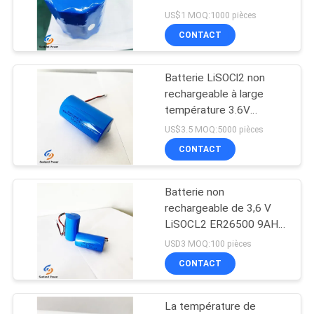
DEMANDEZ
plage de température
US$1 MOQ:1000 pièces
ambiante de -55°C à
UNE
CONTACT
85°C
63
CITATION
batteries au lithium
Batterie LiSOCl2 non
rechargeable à large
ionique de polymère
PLAN
température 3.6V
ER34615 19000mAh
DU
US$3.5 MOQ:5000 pièces
pour vélo de ville Smart
CONTACT
SITE
Lock
Batterie non
PRIVACY
70
rechargeable de 3,6 V
POLICY
LiSOCL2 ER26500 9AH
Batterie de LiSOCl2
avec connecteur JST
USD3 MOQ:100 pièces
pour équipement anti-
CONTACT
moustiques
La température de