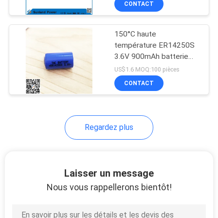
CONTACT
51
Pack de batteries de
150°C haute
vélo électrique
température ER14250S
3.6V 900mAh batterie
primaire avec onglet
US$1.6 MOQ:100 pièces
Pour les enregistreurs de
CONTACT
température
20
Regardez plus
batterie de fer de
lithium
Laisser un message
Nous vous rappellerons bientôt!
21