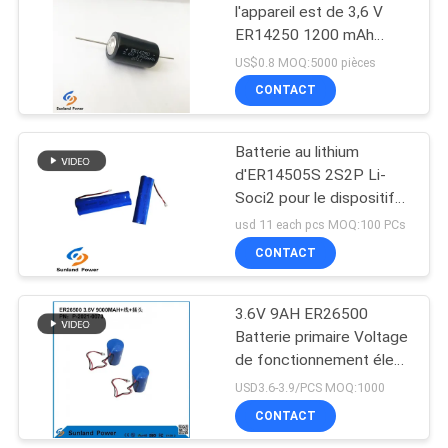
l'appareil est de 3,6 V
ER14250 1200 mAh
122
LiSOCl2 Batterie non
US$0.8 MOQ:5000 pièces
rechargeable pour
pack batterie de
CONTACT
détecteur de pluie
12V Lifep04
Batterie au lithium
d'ER14505S 2S2P Li-
Soci2 pour le dispositif
médical 7.2V aa
usd 11 each pcs MOQ:100 PCs
CONTACT
19
système à énergie
3.6V 9AH ER26500
Batterie primaire Voltage
solaire de stockage
de fonctionnement élevé
et stable longue durée
USD3.6-3.9/PCS MOQ:1000
de vie
CONTACT