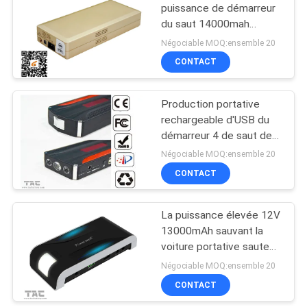
puissance de démarreur
du saut 14000mah
12v/crête démarreur de
Négociable MOQ:ensemble 20
saut de 400 ampères
CONTACT
Production portative
rechargeable d'USB du
démarreur 4 de saut de
voiture de puissance
Négociable MOQ:ensemble 20
extérieure de stockage
CONTACT
La puissance élevée 12V
13000mAh sauvant la
voiture portative sautent
le démarreur
Négociable MOQ:ensemble 20
183*82*37mm
CONTACT