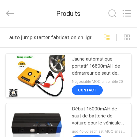
Guang
Zhou
Sunland
Produits
New
Energy
Technology
Co.,
Ltd..
MAISON
All
auto jump starter fabrication en ligne
Rights
Reserved.
PRODUITS
Jaune automatique
portatif 16800mAH de
VIDÉOS
démarreur de saut de
camion de poche de
Négociable MOQ:ensemble 20
banque résistante de
AU
CONTACT
puissance
SUJET
Début 15000mAH de
DE
saut de batterie de
NOUS
voiture pour le véhicule
12V avec le chargeur,
usd 40-50 each set MOQ:ensemble 20