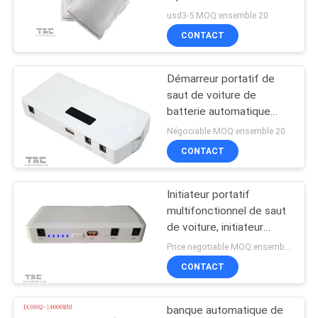
DEMANDEZ
Lifepo4 de saut de
usd3-5 MOQ:ensemble 20
voiture du lithium
UNE
CONTACT
3600mah
CITATION
Démarreur portatif de
saut de voiture de
PLAN
batterie automatique
avec le marteau
DU
Négociable MOQ:ensemble 20
d'affichage et d'évasion
CONTACT
SITE
Initiateur portatif
PRIVACY
multifonctionnel de saut
POLICY
de voiture, initiateur
automatique de saut de
Price negotiable MOQ:ensemble 20
secours de voiture
CONTACT
banque automatique de