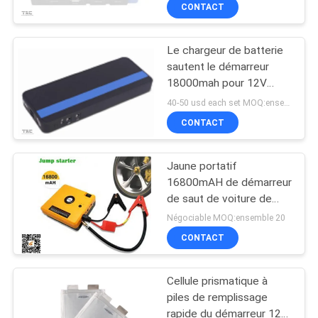
initiateur automatique de
VISITE
CONTACT
saut
D'USINE
Le chargeur de batterie
sautent le démarreur
CONTRÔLE
18000mah pour 12V
DE
Vihicle et ordinateur
40-50 usd each set MOQ:ensemble 20
portable
QUALITÉ
CONTACT
Jaune portatif
CONTACTEZ-
16800mAH de démarreur
NOUS
de saut de voiture de
poche résistante de
Négociable MOQ:ensemble 20
camion
NOUVELLES
CONTACT
Cellule prismatique à
CAS
piles de remplissage
rapide du démarreur 12V