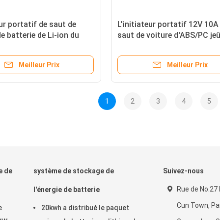
r portatif de saut de
L'initiateur portatif 12V 10A
e batterie de Li-ion du
saut de voiture d'ABS/PC je
e 12V, banque
la charge 14000mah
tation de secours de
Meilleur Prix
Meilleur Prix
1
2
3
4
5
e de
système de stockage de
Suivez-nous
Rue de No.27
l'énergie de batterie
Cun Town, Pa
e
20kwh a distribué le paquet