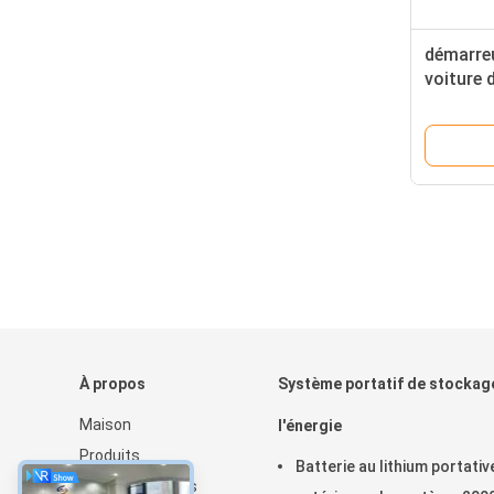
démarreu
voiture d
polymèr
d'alimen
voiture
À propos
Système portatif de stockag
Maison
l'énergie
Produits
Batterie au lithium portativ
Au sujet de nous