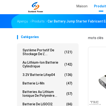
Maison
Produi
Aperçu
Produits
Car Battery Jump Starter Fabricant E
Catégories
mots clés
「
Système Portatif De
(121)
Stockage De L'...
Au Lithium-Ion Batterie
(142)
Cylindrique
3.2V Batterie Lifep04
(136)
Batterie Li-Mn
(47)
Batteries Au Lithium
(57)
Ionique De Polymère...
Batterie De LiSOCl2
(66)