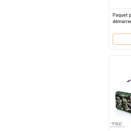
Paquet p
démarreu
support 
camping 