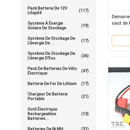
Pack Batterie De 12V
(117)
Lifep04
Démarre
saut de 
Système À Énergie
(19)
Solaire De Stockage
des lam
Système De Stockage De
(17)
L'énergie De ...
Système De Stockage De
(36)
L'énergie D'Ess
Pack De Batteries De Vélo
(47)
Électrique
Batterie De Fer De Lithium
(17)
Chargeur De Batterie
(21)
Portable
Outil Électrique
Rechargeables
(13)
Batteries...
Batteries De Ni MH
(31)