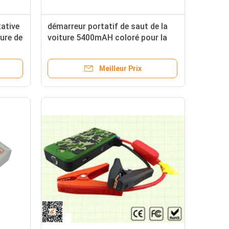
tative
démarreur portatif de saut de la
ure de
voiture 5400mAH coloré pour la
age de
trousse à outils de secours
Meilleur Prix