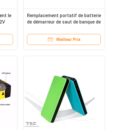
ent le
Remplacement portatif de batterie
12V
de démarreur de saut de banque de
e
puissance de gaz du démarreur
12000mAH de saut de voiture
Meilleur Prix
d'essence