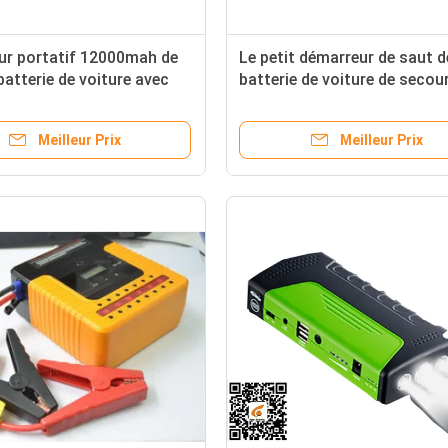
ur portatif 12000mah de
Le petit démarreur de saut d
batterie de voiture avec
batterie de voiture de secou
pes-torches
avec 3*1w a mené des lumiè
Meilleur Prix
Meilleur Prix