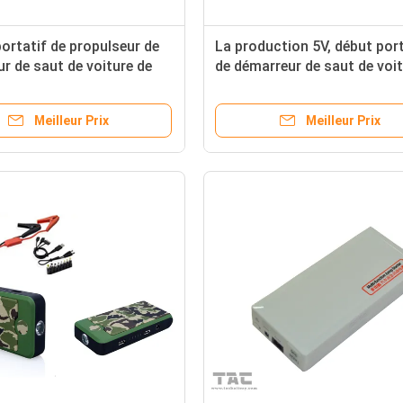
ortatif de propulseur de
La production 5V, début por
r de saut de voiture de
de démarreur de saut de voit
de téléphone portable de
poche de marteau de sauvet
avec la torche
saut de véhicule emballe
Meilleur Prix
Meilleur Prix