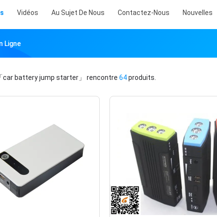
ts
Vidéos
Au Sujet De Nous
Contactez-Nous
Nouvelles
n Ligne
car battery jump starter」
rencontre
64
produits.