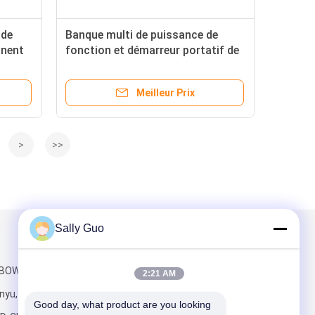
 de
Banque multi de puissance de
ûnent
fonction et démarreur portatif de
saut de voiture en vert d'armée
Meilleur Prix
>
>>
Sally Guo
Mail nous
 BOWANG, Nan
2:21 AM
nyu,
Good day, what product are you looking 