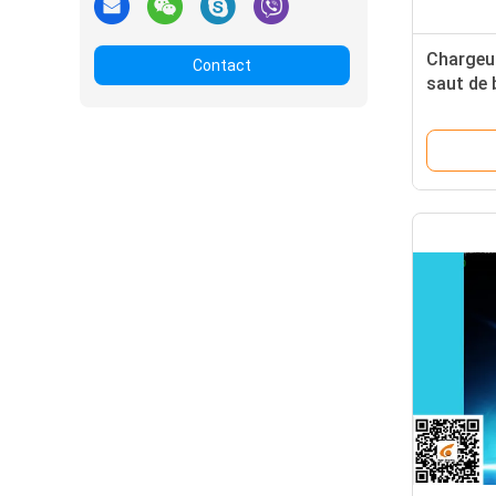
Chargeur
Contact
saut de 
Funtion 
véhicule
démarre