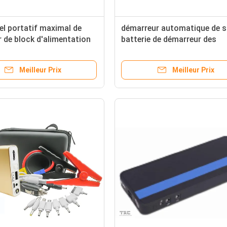
el portatif maximal de
démarreur automatique de s
 de block d'alimentation
batterie de démarreur des
ue de démarreur de saut de
véhicules à moteur du saut
 de l'ampère 12V
16800mah avec la lame de s
Meilleur Prix
Meilleur Prix
h avec le compresseur