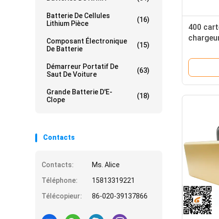
Batterie De Cellules
(16)
Lithium Pièce
400 cart
chargeur
Composant Électronique
(15)
électriq
De Batterie
batterie
Démarreur Portatif De
16800mA
(63)
Saut De Voiture
Grande Batterie D'E-
(18)
Clope
Contacts
Contacts:
Ms. Alice
Téléphone:
15813319221
Télécopieur:
86-020-39137866