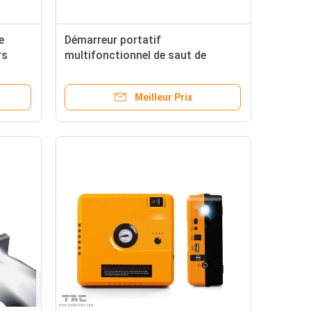
e
Démarreur portatif
rs
multifonctionnel de saut de
res
voiture pour le démarreur de saut
de batterie de voiture de
Meilleur Prix
voyage/polymère de Li