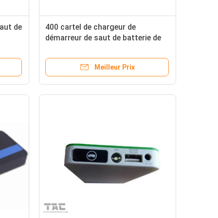
aut de
400 cartel de chargeur de
démarreur de saut de batterie de
crête de l'ampère 16800mah avec
ecours
le compresseur d'air
Meilleur Prix