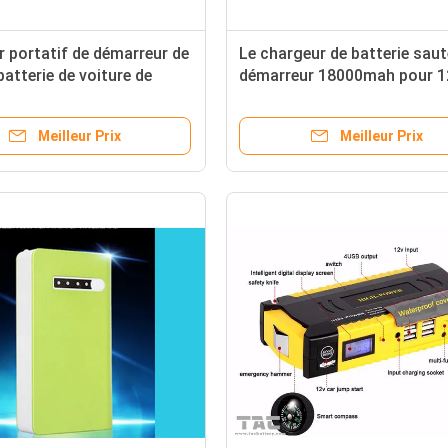
 portatif de démarreur de
Le chargeur de batterie saut
batterie de voiture de
démarreur 18000mah pour 
de voiture de saut de
Vihicle et ordinateur portabl
 portatif multi de
Meilleur Prix
Meilleur Prix
ur