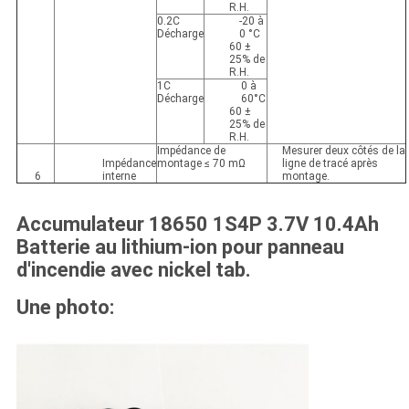
R.H.
0.2C
-20 à
Décharge
0 °C
60 ±
25% de
R.H.
1C
0 à
Décharge
60°C
60 ±
25% de
R.H.
Impédance de
Mesurer deux côtés de la
Impédance
montage ≤ 70 mΩ
ligne de tracé après
6
interne
montage.
Accumulateur 18650 1S4P 3.7V 10.4Ah
Batterie au lithium-ion pour panneau
d'incendie avec nickel tab.
Une photo: