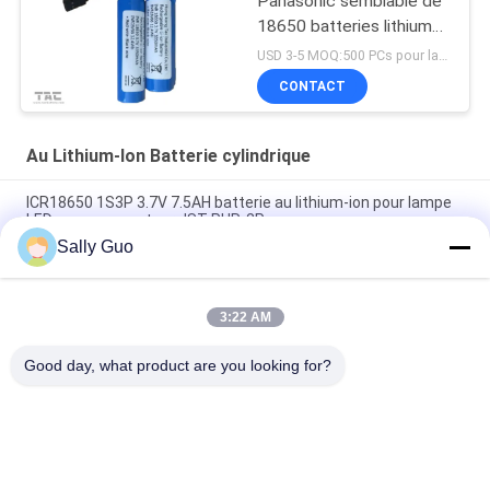
Panasonic semblable de
18650 batteries lithium-
ion pour le vélo dirigent
USD 3-5 MOQ:500 PCs pour la cellule, 50pack pour des paquets de batterie
l'éclairage
CONTACT
Au Lithium-Ion Batterie cylindrique
ICR18650 1S3P 3.7V 7.5AH batterie au lithium-ion pour lampe
LED avec connecteur JST PHR-2P
Sally Guo
Batterie au lithium 18650 pour le paquet de l'ion 2200mAh de
lithium des téléphones mobiles INM 7.4V
3:22 AM
3,7 batterie cylindrique d'ion de lithium de volt 2300mAh
rechargeable pour le phare de bicyclette
Good day, what product are you looking for?
Catégories populaires
Tous
Système Portatif 
Au Lithium-Ion 