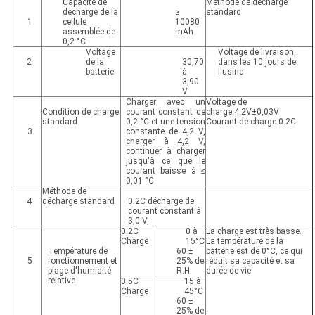
Capacité de
Méthode de décharge
décharge de la
≥
standard
1
cellule
10080
assemblée de
mAh
0,2 °C
Voltage
Voltage de livraison,
2
de la
30,70
dans les 10 jours de
batterie
à
l'usine
3,90
V
Charger avec un
Voltage de
Condition de charge
courant constant de
charge:4.2V±0,03V
standard
0,2 °C et une tension
Courant de charge:0.2C
3
constante de 4,2 V,
charger à 4,2 V,
continuer à charger
jusqu'à ce que le
courant baisse à ≤
0,01 °C
Méthode de
4
décharge standard
0.2C décharge de
courant constant à
3,0 V,
0.2C
0 à
La charge est très basse.
Charge
15°C
La température de la
Température de
60 ±
batterie est de 0°C, ce qui
5
fonctionnement et
25% de
réduit sa capacité et sa
plage d'humidité
R.H.
durée de vie.
relative
0.5C
15 à
Charge
45°C
60 ±
25% de