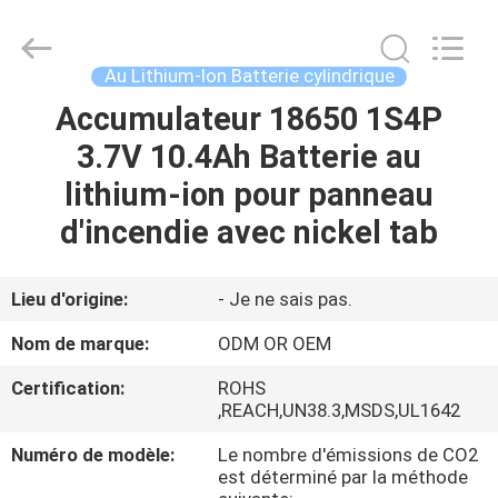
Guang
Zhou
Sunland
New
Energy
Au Lithium-Ion Batterie cylindrique
Technology
Co.,
Ltd..
Accumulateur 18650 1S4P
MAISON
All
Rights
3.7V 10.4Ah Batterie au
Reserved.
PRODUITS
lithium-ion pour panneau
d'incendie avec nickel tab
VIDÉOS
Lieu d'origine:
- Je ne sais pas.
AU
Nom de marque:
ODM OR OEM
SUJET
Certification:
ROHS
DE
,REACH,UN38.3,MSDS,UL1642
NOUS
Numéro de modèle:
Le nombre d'émissions de CO2
est déterminé par la méthode