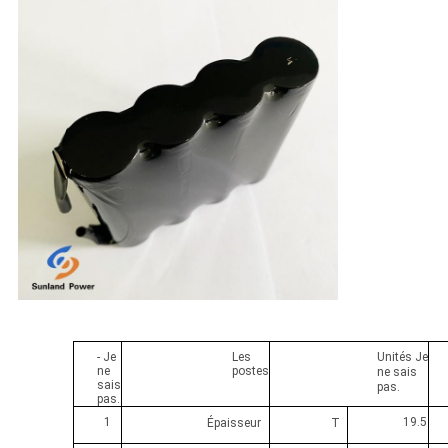
- Je
Les
Unités
Je
ne
postes
ne sais
sais
pas.
pas.
1
19.5
Épaisseur
T