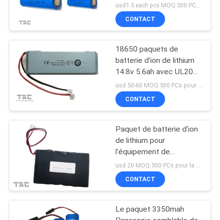
de la banque 3-5C 18650
usd1.5 each pcs MOQ:500 PCs pour la cellule, 50pack pour des paquets de batterie
CONTACT
18650 paquets de
batterie d'ion de lithium
14.8v 5.6ah avec UL2054
pour l'éclairage routier
usd 50-60 MOQ:500 PCs pour la cellule, 50pack pour des paquets de batterie
CONTACT
Paquet de batterie d'ion
de lithium pour
l'équipement de
télécommunication
usd 20 MOQ:500 PCs pour la cellule, 50pack pour des paquets de batterie
18650 13.2AH 3.7V
CONTACT
Le paquet 3350mah