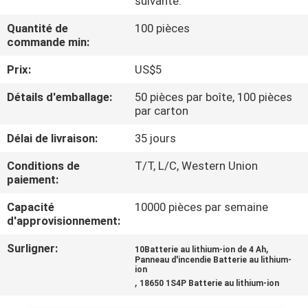
suivante:
VISITE
Quantité de
100 pièces
D'USINE
commande min:
Prix:
US$5
CONTRÔLE
DE
Détails d'emballage:
50 pièces par boîte, 100 pièces
par carton
QUALITÉ
Délai de livraison:
35 jours
CONTACTEZ-
Conditions de
T/T, L/C, Western Union
paiement:
NOUS
Capacité
10000 pièces par semaine
d'approvisionnement:
NOUVELLES
Surligner:
,
10Batterie au lithium-ion de 4 Ah
Panneau d'incendie Batterie au lithium-
ion
CAS
,
18650 1S4P Batterie au lithium-ion