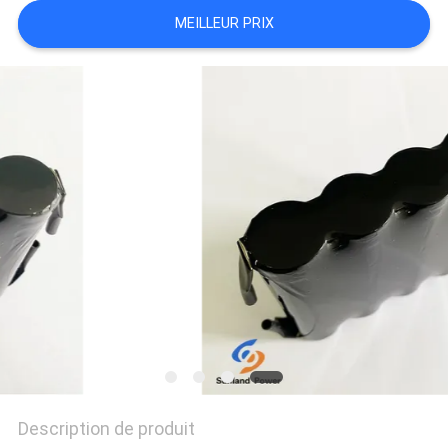
DEMANDEZ
MEILLEUR PRIX
UNE
CITATION
PLAN
DU
SITE
PRIVACY
POLICY
Description de produit