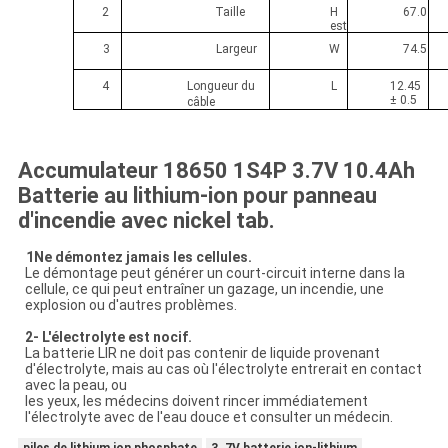
2
67.0
Taille
H
est
3
74.5
Largeur
W
4
12.45
Longueur du
L
± 0.5
câble
Accumulateur 18650 1S4P 3.7V 10.4Ah
Batterie au lithium-ion pour panneau
d'incendie avec nickel tab.
1Ne démontez jamais les cellules.
Le démontage peut générer un court-circuit interne dans la
cellule, ce qui peut entraîner un gazage, un incendie, une
explosion ou d'autres problèmes.
2- L'électrolyte est nocif.
La batterie LIR ne doit pas contenir de liquide provenant
d'électrolyte, mais au cas où l'électrolyte entrerait en contact
avec la peau, ou
les yeux, les médecins doivent rincer immédiatement
l'électrolyte avec de l'eau douce et consulter un médecin.