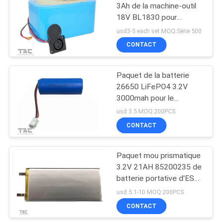
3Ah de la machine-outil
18V BL1830 pour
surveiller le dispositif
usd3-5 each set MOQ:Série 500
CONTACT
Paquet de la batterie
26650 LiFePO4 3.2V
3000mah pour le
système et la lampe de
usd 3.5 MOQ:200PCS
piste de voiture
CONTACT
Paquet mou prismatique
3.2V 21AH 85200235 de
batterie portative d'ESS
LiFePO4
usd 5.1-10 MOQ:200PCS
CONTACT