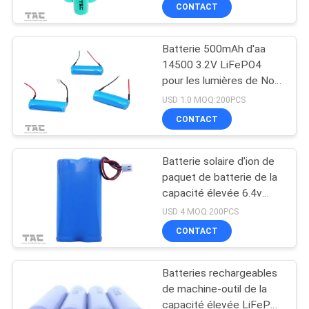
VISITE
CONTACT
D'USINE
Batterie 500mAh d'aa
14500 3.2V LiFePO4
CONTRÔLE
pour les lumières de Noël
DE
menées
USD 1.0 MOQ:200PCS
QUALITÉ
CONTACT
Batterie solaire d'ion de
CONTACTEZ-
paquet de batterie de la
NOUS
capacité élevée 6.4v
3.3AH 3.2V
USD 4 MOQ:200PCS
LiFePO4/lithium
NOUVELLES
CONTACT
Batteries rechargeables
CAS
de machine-outil de la
capacité élevée LiFePo4