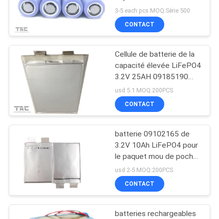
DEMANDEZ
21700 4200mAh 3.2V
3-5 each pcs MOQ:Série 500
UNE
CONTACT
CITATION
Cellule de batterie de la
capacité élevée LiFePO4
PLAN
3.2V 25AH 09185190
pour E - voiture E -
DU
usd 5.1 MOQ:200PCS
scooter
CONTACT
SITE
batterie 09102165 de
PRIVACY
3.2V 10Ah LiFePO4 pour
POLICY
le paquet mou de poche
de batterie de station de
usd 2-5 MOQ:200PCS
charge
CONTACT
batteries rechargeables