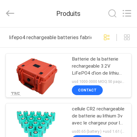
Guang
Zhou
Sunland
Produits
New
Energy
Technology
Co.,
Ltd..
MAISON
All
lifepo4 rechargeable batteries fabrication en ligne
Rights
Reserved.
PRODUITS
Batterie de la batterie
rechargeable 3.2V
VIDÉOS
LiFePO4 d'ion de lithium
d'ESS 950wh
usd 1000-3000 MOQ:50 paquets
AU
CONTACT
SUJET
cellule CR2 rechargeable
DE
de batterie au lithium 3v
NOUS
avec le chargeur pour le
stylo méridien
usd0.65 (battery ) +usd 1.61 (charger) MOQ:200PCS