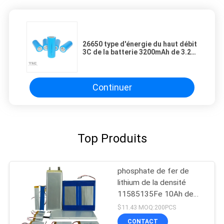
26650 type d'énergie du haut débit
3C de la batterie 3200mAh de 3.2V
LiFePO4 pour le scooter
Continuer
Top Produits
phosphate de fer de
lithium de la densité
11585135Fe 10Ah de
haute énergie de batterie
$11.43 MOQ:200PCS
de 3.2V LifeP04
CONTACT