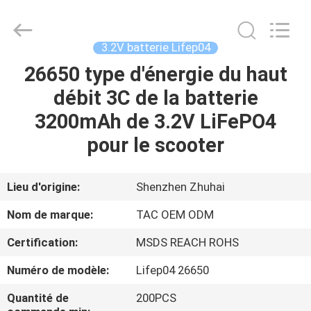
Guang
Zhou
Sunland
New
Energy
3.2V batterie Lifep04
Technology
Co.,
Ltd..
26650 type d'énergie du haut
MAISON
All
Rights
débit 3C de la batterie
Reserved.
PRODUITS
3200mAh de 3.2V LiFePO4
pour le scooter
VIDÉOS
Lieu d'origine:
Shenzhen Zhuhai
AU
Nom de marque:
TAC OEM ODM
SUJET
Certification:
MSDS REACH ROHS
DE
Numéro de modèle:
Lifep04 26650
NOUS
Quantité de
200PCS