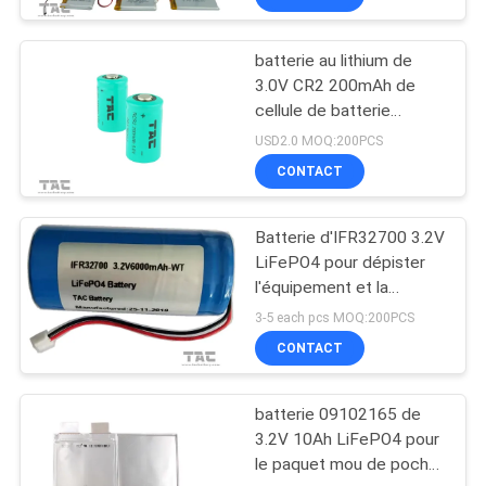
batterie au lithium de
3.0V CR2 200mAh de
cellule de batterie
LiFePO4 pour le stylo
USD2.0 MOQ:200PCS
méridien
CONTACT
Batterie d'IFR32700 3.2V
LiFePO4 pour dépister
l'équipement et la
barrière électrique solaire
3-5 each pcs MOQ:200PCS
CONTACT
batterie 09102165 de
3.2V 10Ah LiFePO4 pour
le paquet mou de poche