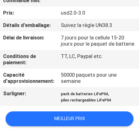
commande min:
VISITE
Prix:
usd2.0-3.0
D'USINE
Détails d'emballage:
Suivez la règle UN38.3
CONTRÔLE
Délai de livraison:
7 jours pour la cellule 15-20
DE
jours pour le paquet de batterie
QUALITÉ
Conditions de
TT, LC, Paypal etc.
paiement:
CONTACTEZ-
Capacité
50000 paquets pour une
d'approvisionnement:
semaine
NOUS
Surligner:
,
pack de batteries LiFeP04
piles rechargeables LiFeP04
NOUVELLES
MEILLEUR PRIX
CAS