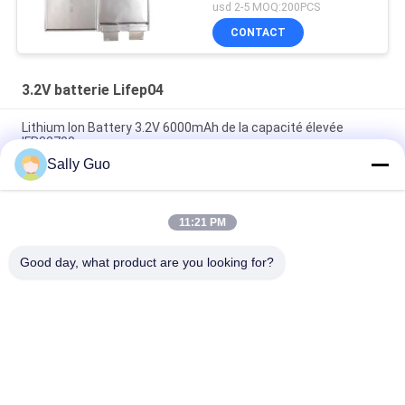
de batterie de station de
usd 2-5 MOQ:200PCS
charge
CONTACT
3.2V batterie Lifep04
Lithium Ion Battery 3.2V 6000mAh de la capacité élevée
IFR32700
Sally Guo
Paquet de batterie d'IFR32140 2S1P 6.4V 15AH 3.2V LiFePO4
pour solaire de clôture électrique actionné
11:21 PM
batterie LPF42173205 de 113AH 3.2V LiFePO4 pour la cellule
prismatique d'EV et d'ESS
Good day, what product are you looking for?
Catégories populaires
Tous
Système Portatif 
Au Lithium-Ion 
De Stockage De 
Batterie Cylindrique
L'énergie