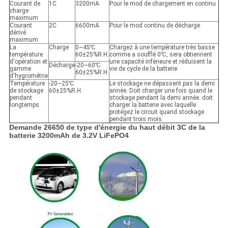
Courant de
1C
3200mA
Pour le mod de chargement en continu
charge
maximum
Courant
2C
6600mA
Pour le mod continu de décharge
dérivé
maximum
La
Charge
0~45℃
Chargez à une température très basse
température
60±25%R.H.
comme a soufflé 0℃, sera obtiennent
d'opération et
une capacité inférieure et réduisent la
Décharge
-20~60℃
gamme
vie de cycle de la batterie
60±25%R.H.
d'hygrométrie
Température
-20~25℃
Le stockage ne dépassent pas la demi
de stockage
60±25%R.H.
année. Doit charger une fois quand le
pendant
stockage pendant la demi année. doit
longtemps
charger la batterie avec laquelle
protégez le circuit quand stockage
pendant trois mois.
Demande 26650 de type d'énergie du haut débit 3C de la
batterie 3200mAh de 3.2V LiFePO4