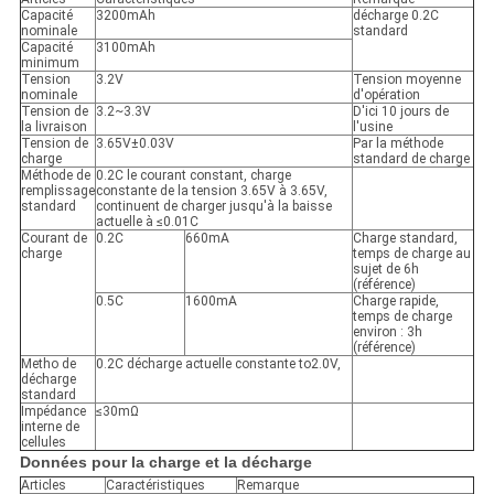
Capacité
3200mAh
décharge 0.2C
nominale
standard
Capacité
3100mAh
minimum
Tension
3.2V
Tension moyenne
nominale
d'opération
Tension de
3.2~3.3V
D'ici 10 jours de
la livraison
l'usine
Tension de
3.65V±0.03V
Par la méthode
charge
standard de charge
Méthode de
0.2C le courant constant, charge
remplissage
constante de la tension 3.65V à 3.65V,
standard
continuent de charger jusqu'à la baisse
actuelle à ≤0.01C
Courant de
0.2C
660mA
Charge standard,
charge
temps de charge au
sujet de 6h
(référence)
0.5C
1600mA
Charge rapide,
temps de charge
environ : 3h
(référence)
Metho de
0.2C décharge actuelle constante to2.0V,
décharge
standard
Impédance
≤30mΩ
interne de
cellules
Données pour la charge et la décharge
Articles
Caractéristiques
Remarque