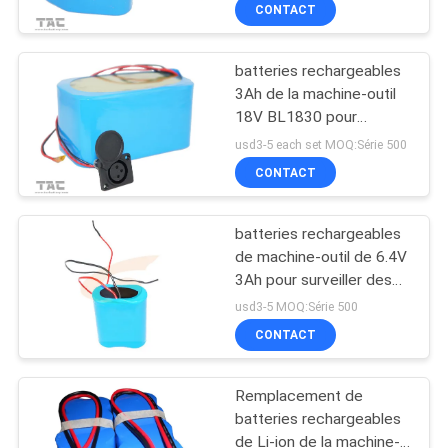
pour surveiller le
VISITE
CONTACT
dispositif
D'USINE
batteries rechargeables
3Ah de la machine-outil
CONTRÔLE
18V BL1830 pour
DE
surveiller le dispositif
usd3-5 each set MOQ:Série 500
QUALITÉ
CONTACT
batteries rechargeables
CONTACTEZ-
de machine-outil de 6.4V
NOUS
3Ah pour surveiller des
aides
usd3-5 MOQ:Série 500
NOUVELLES
CONTACT
Remplacement de
CAS
batteries rechargeables
de Li-ion de la machine-