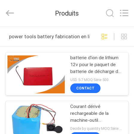
Guang
Zhou
Sunland
Produits
New
Energy
Technology
Co.,
Ltd..
MAISON
All
power tools battery fabrication en ligne
Rights
Reserved.
PRODUITS
batterie d'ion de lithium
12v pour le paquet de
VIDÉOS
batterie de décharge de
la puissance élevée 15 C
USD 5-7 MOQ:Série 500
de LP de lipo de
AU
CONTACT
machine-outil
SUJET
Courant dérivé
DE
rechargeable de la
NOUS
machine-outil
Batteries12V 3Ah 3-5C
Decide by quantity MOQ:Série 500