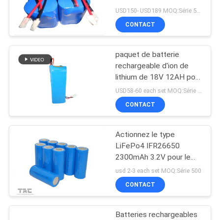
DEMANDEZ
outil 12.8V 4.6AH pour
USD150- USD189 MOQ:Série 500
Playmobile
UNE
CONTACT
CITATION
paquet de batterie
rechargeable d'ion de
PLAN
lithium de 18V 12AH pour
la tondeuse à gazon de
DU
USD58-60 each set MOQ:Série 500
machine-outil
CONTACT
SITE
Actionnez le type
PRIVACY
LiFePo4 IFR26650
POLICY
2300mAh 3.2V pour le
courant dérivé de la
usd 2-3 each set MOQ:Série 500
machine-outil 10C
CONTACT
Batteries rechargeables