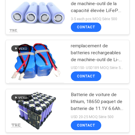
de machine-outil de la
capacité élevée LiFePo4
21700 4200mAh 3.2V
3-5 each pcs MOQ:Série 500
CONTACT
remplacement de
batteries rechargeables
de machine-outil de Li-
ion de 12.8V 4.6AH pour
USD150- USD189 MOQ:Série 500
Playmobile
CONTACT
Batterie de voiture de
lithium, 18650 paquet de
batterie de 11.1V 6.6Ah
LI-ION pour la machine-
USD 20-25 MOQ:Série 500
outil de voiture
CONTACT