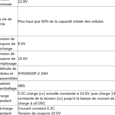
12.8V
ominale
a vie de
Plus haut que 60% de la capacité initiale des cellules
ycle
ension de
oupure de
8.0V
écharge
ension de
oupure de
15.6V
emplissage
éthode de
llules et
IFR26650P-2.3AH
'assemblée
atériel
ABS
'emballage
0.2C charge (cc) actuelle constante à 14.6V, puis charge 1
harge
constante de la tension (cc) jusqu'à la baisse de courant de
tandard
charge à ≤0.05C
écharge
Courant constant 0.2C
tandard
Tension de coupure 10.0V