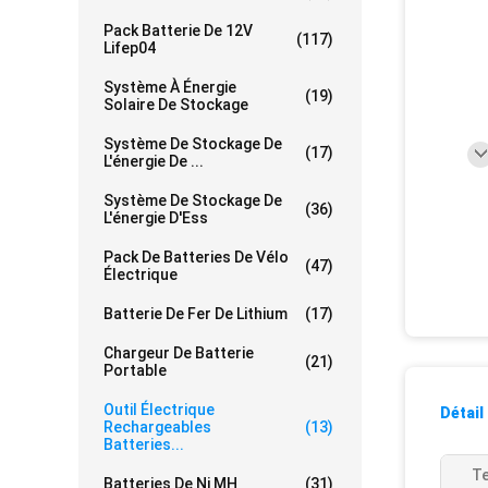
Pack Batterie De 12V
(117)
Lifep04
Système À Énergie
(19)
Solaire De Stockage
Système De Stockage De
(17)
L'énergie De ...
Système De Stockage De
(36)
L'énergie D'Ess
Pack De Batteries De Vélo
(47)
Électrique
Batterie De Fer De Lithium
(17)
Chargeur De Batterie
(21)
Portable
Outil Électrique
Détail
Rechargeables
(13)
Batteries...
Te
Batteries De Ni MH
(31)