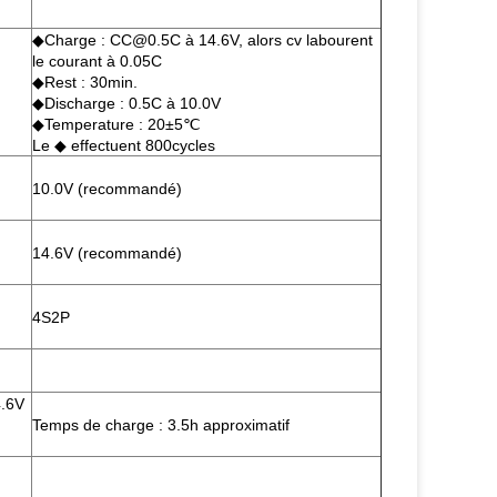
◆Charge : CC@0.5C à 14.6V, alors cv labourent
le courant à 0.05C
◆Rest : 30min.
◆Discharge : 0.5C à 10.0V
◆Temperature : 20±5℃
Le ◆ effectuent 800cycles
10.0V (recommandé)
14.6V (recommandé)
4S2P
4.6V
Temps de charge : 3.5h approximatif