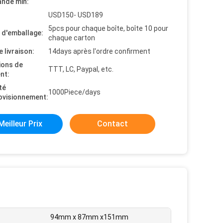
nde min:
USD150- USD189
5pcs pour chaque boîte, boîte 10 pour
s d'emballage:
chaque carton
e livraison:
14days après l'ordre confirment
ions de
TTT, LC, Paypal, etc.
nt:
té
1000Piece/days
ovisionnement:
Meilleur Prix
Contact
94mm x 87mm x151mm