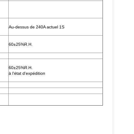
Au-dessus de 240A actuel 1S
60±25%R.H.
60±25%R.H.
à l'état d'expédition