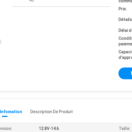
comma
Prix:
Détail
Délai d
Condit
paieme
Capaci
d'appr
 Infomation
Description De Produit
nsion:
12.8V-14.6
Taille: