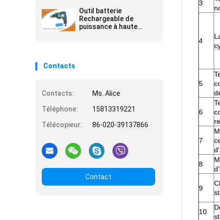
de la machine-outil
3
n
12.8V 4.6AH pour
Outil batterie
Playmobile
Rechargeable de
puissance à haute
température
L
4
résistance 3.2V / 3. 7V
c
/ 7.4V
Contacts
T
5
c
d
Contacts:
Ms. Alice
T
Téléphone:
15813319221
6
c
r
Télécopieur:
86-020-39137866
M
7
ce
d
M
8
d
Contact
C
9
s
D
10
s