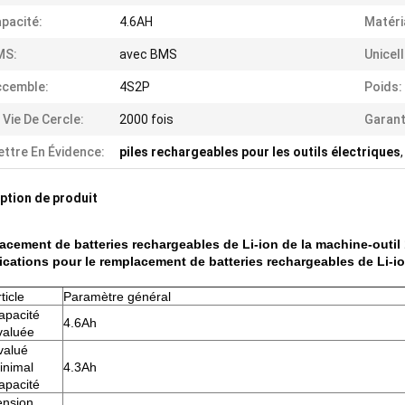
pacité:
4.6AH
Matéri
MS:
avec BMS
Unicell
ccemble:
4S2P
Poids:
 Vie De Cercle:
2000 fois
Garant
ttre En Évidence:
piles rechargeables pour les outils électriques
ption de produit
cement de batteries rechargeables de Li-ion de la machine-outil 
ications pour le remplacement de batteries rechargeables de Li-io
ticle
Paramètre général
apacité
4.6Ah
valuée
valué
inimal
4.3Ah
apacité
ension