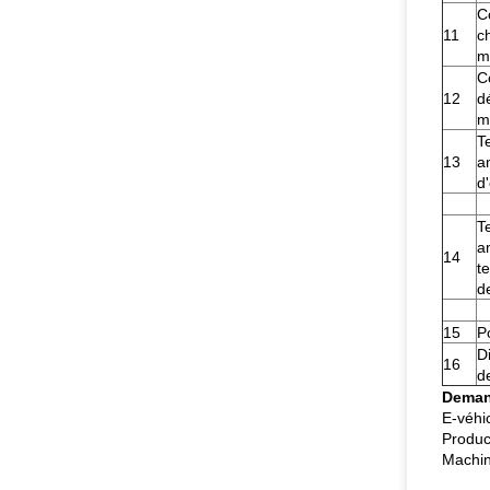
C
11
c
m
C
12
d
m
T
13
a
d
T
a
14
t
d
15
P
D
16
d
Deman
E-véhi
Produc
Machin