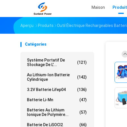
Maison
Produi
Aperçu
Produits
Outil Électrique Rechargeables Batter
Catégories
Système Portatif De
(121)
Stockage De L'...
Au Lithium-Ion Batterie
(142)
Cylindrique
3.2V Batterie Lifep04
(136)
Batterie Li-Mn
(47)
Batteries Au Lithium
(57)
Ionique De Polymère...
Batterie De LiSOCl2
(66)