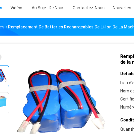
ts
Vidéos
Au Sujet De Nous
Contactez-Nous
Nouvelles
ies
Remplacement De Batteries Rechargeables De Li-Ion De La Mach
Rempl
de la 
Détails
Lieu d'o
Nom de
Certifi
Numéro
Condit
Quanti