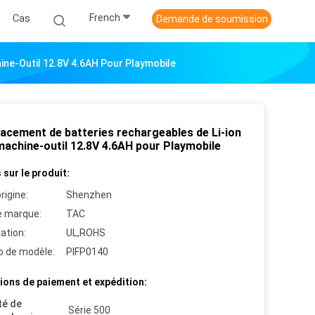
French
Cas
Demande de soumission
ine-Outil 12.8V 4.6AH Pour Playmobile
acement de batteries rechargeables de Li-ion
machine-outil 12.8V 4.6AH pour Playmobile
 sur le produit:
rigine:
Shenzhen
 marque:
TAC
cation:
UL,ROHS
 de modèle:
PIFP0140
ions de paiement et expédition:
té de
Série 500