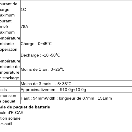
ourant de
harge
1C
aximum
ourant
érivé
78A
aximum
empérature
mbiante
Charge : 0~45℃
'opération
Décharge : -10~50℃
empérature
mbiante de
Moins de 1 an : 0~25℃
empérature
e stockage
Moins de 3 mois : - 5~35℃
oids
Approximativement : 910.0g±10.0g
imension
Haut : 94mmWidth : longueur de 87mm : 151mm
e paquet
de de paquet de batterie
cule d'E-CAR
tion solaire
e-outil