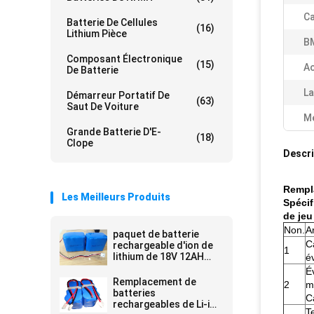
Ca
Batterie De Cellules
(16)
Lithium Pièce
B
Composant Électronique
(15)
A
De Batterie
La
Démarreur Portatif De
(63)
Saut De Voiture
Me
Grande Batterie D'E-
(18)
Clope
Descri
Rempla
Les Meilleurs Produits
Spécif
de jeu
Non.
Ar
paquet de batterie
C
rechargeable d'ion de
1
lithium de 18V 12AH
é
pour la tondeuse à
É
gazon de machine-outil
Remplacement de
2
m
batteries
C
rechargeables de Li-ion
T