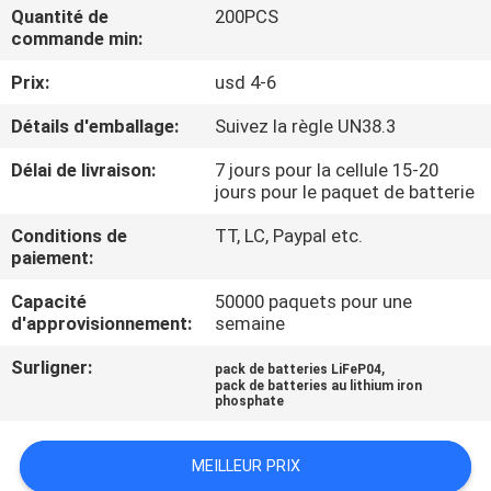
VISITE
Quantité de
200PCS
commande min:
D'USINE
Prix:
usd 4-6
CONTRÔLE
Détails d'emballage:
Suivez la règle UN38.3
DE
Délai de livraison:
7 jours pour la cellule 15-20
QUALITÉ
jours pour le paquet de batterie
Conditions de
TT, LC, Paypal etc.
paiement:
CONTACTEZ-
NOUS
Capacité
50000 paquets pour une
d'approvisionnement:
semaine
Surligner:
,
NOUVELLES
pack de batteries LiFeP04
pack de batteries au lithium iron
phosphate
CAS
MEILLEUR PRIX