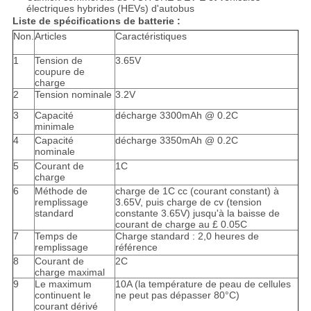
électriques hybrides (HEVs) d'autobus
Liste de spécifications de batterie :
Non.
Articles
Caractéristiques
1
Tension de
3.65V
coupure de
charge
2
Tension nominale
3.2V
3
Capacité
décharge 3300mAh @ 0.2C
minimale
4
Capacité
décharge 3350mAh @ 0.2C
nominale
5
Courant de
1C
charge
6
Méthode de
charge de 1C cc (courant constant) à
remplissage
3.65V, puis charge de cv (tension
standard
constante 3.65V) jusqu'à la baisse de
courant de charge au £ 0.05C
7
Temps de
Charge standard : 2,0 heures de
remplissage
référence
8
Courant de
2C
charge maximal
9
Le maximum
10A (la température de peau de cellules
continuent le
ne peut pas dépasser 80°C)
courant dérivé