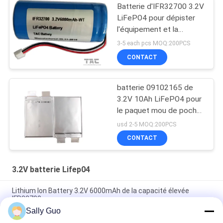
Batterie d'IFR32700 3.2V
LiFePO4 pour dépister
l'équipement et la
barrière électrique solaire
3-5 each pcs MOQ:200PCS
CONTACT
batterie 09102165 de
3.2V 10Ah LiFePO4 pour
le paquet mou de poche
de batterie de station de
usd 2-5 MOQ:200PCS
charge
CONTACT
3.2V batterie Lifep04
Lithium Ion Battery 3.2V 6000mAh de la capacité élevée
IFR32700
Sally Guo
Paquet de batterie d'IFR32140 2S1P 6.4V 15AH 3.2V LiFePO4