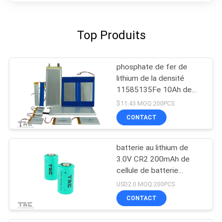
Top Produits
phosphate de fer de
lithium de la densité
11585135Fe 10Ah de
haute énergie de batterie
$11.43 MOQ:200PCS
de 3.2V LifeP04
CONTACT
batterie au lithium de
3.0V CR2 200mAh de
cellule de batterie
LiFePO4 pour le stylo
USD2.0 MOQ:200PCS
méridien
CONTACT