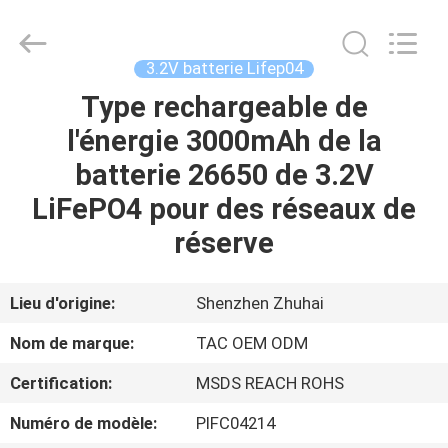
Guang
Zhou
Sunland
New
Energy
3.2V batterie Lifep04
Technology
Co.,
Ltd..
Type rechargeable de
MAISON
All
Rights
l'énergie 3000mAh de la
Reserved.
PRODUITS
batterie 26650 de 3.2V
LiFePO4 pour des réseaux de
VIDÉOS
réserve
AU
Lieu d'origine:
Shenzhen Zhuhai
SUJET
Nom de marque:
TAC OEM ODM
DE
Certification:
MSDS REACH ROHS
NOUS
Numéro de modèle:
PIFC04214