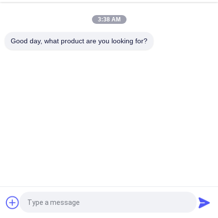
pour solaire de clôture électrique actionné
3:38 AM
batterie LPF42173205 de 113AH 3.2V LiFePO4 pour la cellule
prismatique d'EV et d'ESS
Good day, what product are you looking for?
Catégories populaires
Tous
Système Portatif 
Au Lithium-Ion 
De Stockage De 
Batterie Cylindrique
L'énergie
3.2V Batterie Lifep04
Batterie Li-Mn
Batteries Au 
Batterie De LiSOCl2
Lithium Ionique De 
Polymère
Pack Batterie De 
Système À Énergie 
12V Lifep04
Solaire De Stockage
Demandez un devis