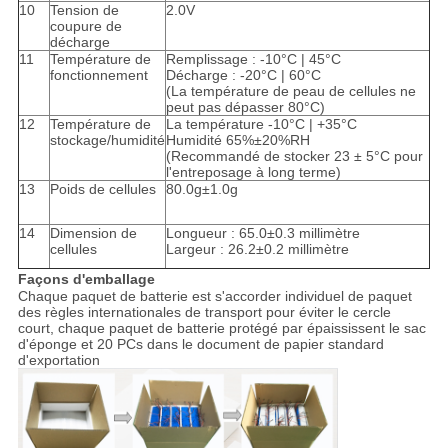
10
Tension de
2.0V
coupure de
décharge
11
Température de
Remplissage : -10°C | 45°C
fonctionnement
Décharge : -20°C | 60°C
(La température de peau de cellules ne
peut pas dépasser 80°C)
12
Température de
La température -10°C | +35°C
stockage/humidité
Humidité 65%±20%RH
(Recommandé de stocker 23 ± 5°C pour
l'entreposage à long terme)
13
Poids de cellules
80.0g±1.0g
14
Dimension de
Longueur : 65.0±0.3 millimètre
cellules
Largeur : 26.2±0.2 millimètre
Façons d'emballage
Chaque paquet de batterie est s'accorder individuel de paquet
des règles internationales de transport pour éviter le cercle
court, chaque paquet de batterie protégé par épaississent le sac
d'éponge et 20 PCs dans le document de papier standard
d'exportation