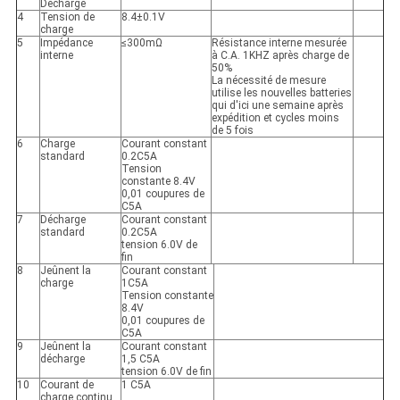
Décharge
4
Tension de
8.4±0.1V
charge
5
Impédance
≤300mΩ
Résistance interne mesurée
interne
à C.A. 1KHZ après charge de
50%
La nécessité de mesure
utilise les nouvelles batteries
qui d'ici une semaine après
expédition et cycles moins
de 5 fois
6
Charge
Courant constant
standard
0.2C5A
Tension
constante 8.4V
0,01 coupures de
C5A
7
Décharge
Courant constant
standard
0.2C5A
tension 6.0V de
fin
8
Jeûnent la
Courant constant
charge
1C5A
Tension constante
8.4V
0,01 coupures de
C5A
9
Jeûnent la
Courant constant
décharge
1,5 C5A
tension 6.0V de fin
10
Courant de
1 C5A
charge continu