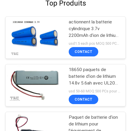
Top Produits
actionnent la batterie
cylindrique 3.7v
2200mAh d'ion de lithium
de la banque 3-5C 18650
usd1.5 each pcs MOQ:500 PCs pour la cellule, 50pack pour des paquets de batterie
CONTACT
18650 paquets de
batterie d'ion de lithium
14.8v 5.6ah avec UL2054
pour l'éclairage routier
usd 50-60 MOQ:500 PCs pour la cellule, 50pack pour des paquets de batterie
CONTACT
Paquet de batterie d'ion
de lithium pour
l'équipement de