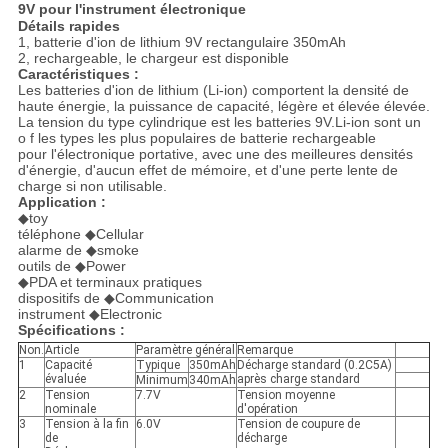
9V pour l'instrument électronique
Détails rapides
1, batterie d'ion de lithium 9V rectangulaire 350mAh
2, rechargeable, le chargeur est disponible
Caractéristiques :
Les batteries d'ion de lithium (Li-ion) comportent la densité de
haute énergie, la puissance de capacité, légère et élevée élevée.
La tension du type cylindrique est les batteries 9V.Li-ion sont un
o f les types les plus populaires de batterie rechargeable
pour l'électronique portative, avec une des meilleures densités
d'énergie, d'aucun effet de mémoire, et d'une perte lente de
charge si non utilisable.
Application :
◆toy
téléphone ◆Cellular
alarme de ◆smoke
outils de ◆Power
◆PDA et terminaux pratiques
dispositifs de ◆Communication
instrument ◆Electronic
Spécifications :
Non.
Article
Paramètre général
Remarque
1
Capacité
Typique
350mAh
Décharge standard (0.2C5A)
évaluée
après charge standard
Minimum
340mAh
2
Tension
7.7V
Tension moyenne
nominale
d'opération
3
Tension à la fin
6.0V
Tension de coupure de
de
décharge