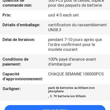
Quantité de
500 PCs pour la cellule, 50pack
VISITE
commande min:
pour des paquets de batterie
D'USINE
Prix:
usd 4-5 each set
Détails d'emballage:
certification du rassemblement
CONTRÔLE
UN38.3
DE
Délai de livraison:
pendant 7-10 jours après que
QUALITÉ
l'ordre confirment pour le
modèle courant
CONTACTEZ-
Conditions de
100% payé d'avance avant
paiement:
d'embarquer
NOUS
Capacité
CHAQUE SEMAINE 100000PCS
d'approvisionnement:
NOUVELLES
Surligner:
pack de batteries au lithium iron
phosphate
,
3. 7V batterie ion-lithium
CAS