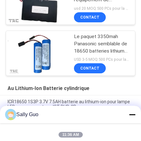
télécommunication
usd 20 MOQ:500 PCs pour la cellule, 50pack pour des paquets de batterie
18650 13.2AH 3.7V
CONTACT
Le paquet 3350mah
Panasonic semblable de
18650 batteries lithium-
ion pour le vélo dirigent
USD 3-5 MOQ:500 PCs pour la cellule, 50pack pour des paquets de batterie
l'éclairage
CONTACT
Au Lithium-Ion Batterie cylindrique
ICR18650 1S3P 3.7V 7.5AH batterie au lithium-ion pour lampe
LED avec connecteur JST PHR-2P
Sally Guo
Batterie au lithium 18650 pour le paquet de l'ion 2200mAh de
lithium des téléphones mobiles INM 7.4V
11:36 AM
3,7 batterie cylindrique d'ion de lithium de volt 2300mAh