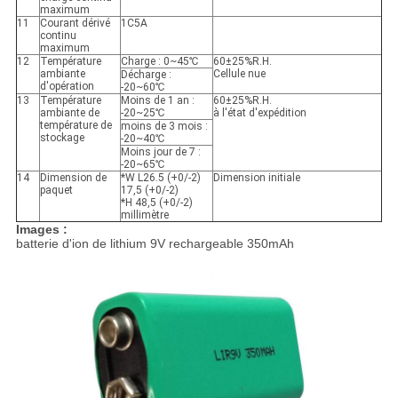
maximum
11
Courant dérivé
1C5A
continu
maximum
12
Température
Charge : 0~45℃
60±25%R.H.
ambiante
Cellule nue
Décharge :
d'opération
-20~60℃
13
Température
Moins de 1 an :
60±25%R.H.
ambiante de
-20~25℃
à l'état d'expédition
température de
moins de 3 mois :
stockage
-20~40℃
Moins jour de 7 :
-20~65℃
14
Dimension de
*W L26.5 (+0/-2)
Dimension initiale
paquet
17,5 (+0/-2)
*H 48,5 (+0/-2)
millimètre
Images :
batterie d'ion de lithium 9V rechargeable 350mAh