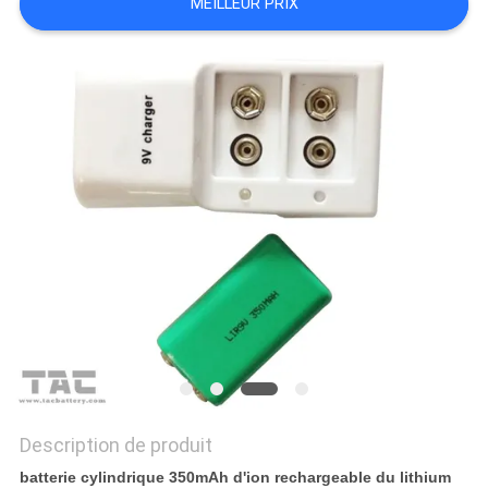
MEILLEUR PRIX
DEMANDEZ
UNE
CITATION
PLAN
DU
SITE
PRIVACY
POLICY
Description de produit
batterie cylindrique 350mAh d'ion rechargeable du lithium