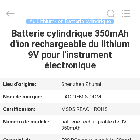
Guang
Zhou
Sunland
New
Energy
Au Lithium-Ion Batterie cylindrique
Technology
Co.,
Ltd..
Batterie cylindrique 350mAh
MAISON
All
Rights
d'ion rechargeable du lithium
Reserved.
PRODUITS
9V pour l'instrument
électronique
VIDÉOS
Lieu d'origine:
Shenzhen Zhuhai
AU
Nom de marque:
TAC OEM & ODM
SUJET
Certification:
MSDS REACH ROHS
DE
Numéro de modèle:
batterie rechargeable de 9V
NOUS
350mAh